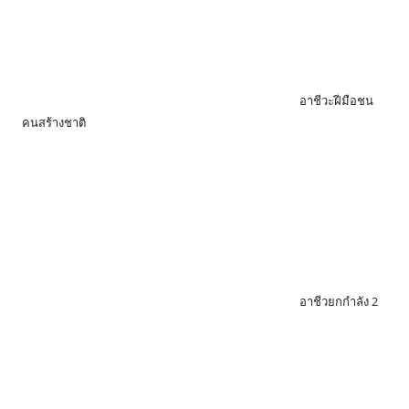
อาชีวะฝีมือชน
คนสร้างชาติ
อาชีวยกกำลัง 2